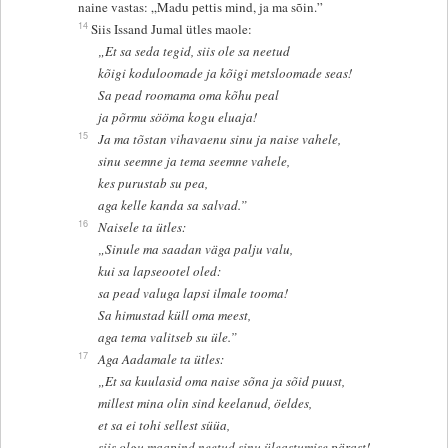
naine vastas: „Madu pettis mind, ja ma sõin.”
14
Siis Issand Jumal ütles maole:
„Et sa seda tegid, siis ole sa neetud
kõigi koduloomade ja kõigi metsloomade seas!
Sa pead roomama oma kõhu peal
ja põrmu sööma kogu eluaja!
15
Ja ma tõstan vihavaenu sinu ja naise vahele,
sinu seemne ja tema seemne vahele,
kes purustab su pea,
aga kelle kanda sa salvad.”
16
Naisele ta ütles:
„Sinule ma saadan väga palju valu,
kui sa lapseootel oled:
sa pead valuga lapsi ilmale tooma!
Sa himustad küll oma meest,
aga tema valitseb su üle.”
17
Aga Aadamale ta ütles:
„Et sa kuulasid oma naise sõna ja sõid puust,
millest mina olin sind keelanud, öeldes,
et sa ei tohi sellest süüa,
siis olgu maapind neetud sinu üleastumise pärast!