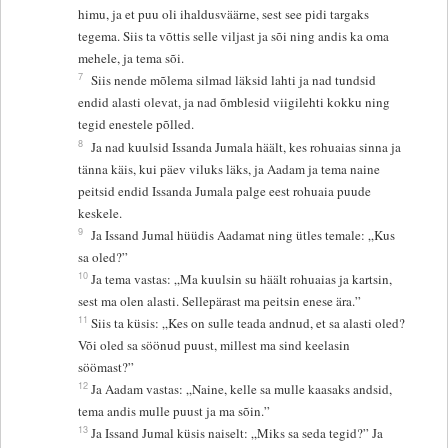
himu, ja et puu oli ihaldusväärne, sest see pidi targaks
tegema. Siis ta võttis selle viljast ja sõi ning andis ka oma
mehele, ja tema sõi.
7
Siis nende mõlema silmad läksid lahti ja nad tundsid
endid alasti olevat, ja nad õmblesid viigilehti kokku ning
tegid enestele põlled.
8
Ja nad kuulsid Issanda Jumala häält, kes rohuaias sinna ja
tänna käis, kui päev viluks läks, ja Aadam ja tema naine
peitsid endid Issanda Jumala palge eest rohuaia puude
keskele.
9
Ja Issand Jumal hüüdis Aadamat ning ütles temale: „Kus
sa oled?”
10
Ja tema vastas: „Ma kuulsin su häält rohuaias ja kartsin,
sest ma olen alasti. Sellepärast ma peitsin enese ära.”
11
Siis ta küsis: „Kes on sulle teada andnud, et sa alasti oled?
Või oled sa söönud puust, millest ma sind keelasin
söömast?”
12
Ja Aadam vastas: „Naine, kelle sa mulle kaasaks andsid,
tema andis mulle puust ja ma sõin.”
13
Ja Issand Jumal küsis naiselt: „Miks sa seda tegid?” Ja