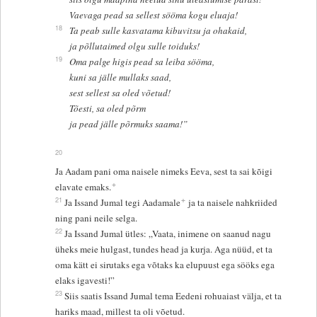
Vaevaga pead sa sellest sööma kogu eluaja!
18
Ta peab sulle kasvatama kibuvitsu ja ohakaid,
ja põllutaimed olgu sulle toiduks!
19
Oma palge higis pead sa leiba sööma,
kuni sa jälle mullaks saad,
sest sellest sa oled võetud!
Tõesti, sa oled põrm
ja pead jälle põrmuks saama!”
20
Ja Aadam pani oma naisele nimeks Eeva, sest ta sai kõigi
+
elavate emaks.
+
21
Ja Issand Jumal tegi Aadamale
ja ta naisele nahkriided
ning pani neile selga.
22
Ja Issand Jumal ütles: „Vaata, inimene on saanud nagu
üheks meie hulgast, tundes head ja kurja. Aga nüüd, et ta
oma kätt ei sirutaks ega võtaks ka elupuust ega sööks ega
elaks igavesti!”
23
Siis saatis Issand Jumal tema Eedeni rohuaiast välja, et ta
hariks maad, millest ta oli võetud.