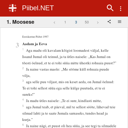
Piibel.NET
1. Moosese
<
1
3
50
>
Eestikeelne Piibel 1997
3
Aadam ja Eeva
1
Aga madu oli kavalam kõigist loomadest väljal, kelle
Issand Jumal oli teinud, ja ta ütles naisele: „Kas Jumal on
tõesti öelnud, et te ei tohi süüa mitte ühestki rohuaia puust?”
2
Ja naine vastas maole: „Me sööme küll rohuaia puude
vilja,
3
aga selle puu viljast, mis on keset aeda, on Jumal öelnud:
Te ei tohi sellest süüa ega selle külge puutuda, et te ei
sureks!”
4
Ja madu ütles naisele: „Te ei sure, kindlasti mitte,
5
aga Jumal teab, et päeval, mil te sellest sööte, lähevad teie
silmad lahti ja te saate Jumala sarnaseks, tundes head ja
kurja.”
6
Ja naine nägi, et puust oli hea süüa, ja see tegi ta silmadele