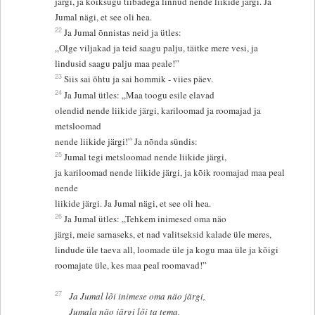
järgi, ja kõiksugu tiibadega linnud nende liikide järgi. Ja
Jumal nägi, et see oli hea.
22
Ja Jumal õnnistas neid ja ütles:
„Olge viljakad ja teid saagu palju, täitke mere vesi, ja
lindusid saagu palju maa peale!”
23
Siis sai õhtu ja sai hommik - viies päev.
24
Ja Jumal ütles: „Maa toogu esile elavad
olendid nende liikide järgi, kariloomad ja roomajad ja
metsloomad
nende liikide järgi!” Ja nõnda sündis:
25
Jumal tegi metsloomad nende liikide järgi,
ja kariloomad nende liikide järgi, ja kõik roomajad maa peal
nende
liikide järgi. Ja Jumal nägi, et see oli hea.
26
Ja Jumal ütles: „Tehkem inimesed oma näo
järgi, meie sarnaseks, et nad valitseksid kalade üle meres,
lindude üle taeva all, loomade üle ja kogu maa üle ja kõigi
roomajate üle, kes maa peal roomavad!”
27
Ja Jumal lõi inimese oma näo järgi,
Jumala näo järgi lõi ta tema,