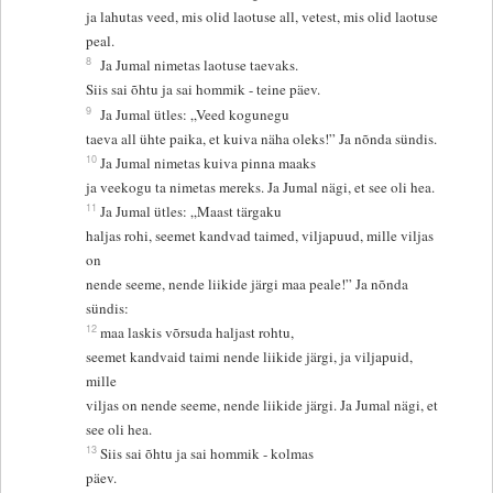
ja lahutas veed, mis olid laotuse all, vetest, mis olid laotuse
peal.
8
Ja Jumal nimetas laotuse taevaks.
Siis sai õhtu ja sai hommik - teine päev.
9
Ja Jumal ütles: „Veed kogunegu
taeva all ühte paika, et kuiva näha oleks!” Ja nõnda sündis.
10
Ja Jumal nimetas kuiva pinna maaks
ja veekogu ta nimetas mereks. Ja Jumal nägi, et see oli hea.
11
Ja Jumal ütles: „Maast tärgaku
haljas rohi, seemet kandvad taimed, viljapuud, mille viljas
on
nende seeme, nende liikide järgi maa peale!” Ja nõnda
sündis:
12
maa laskis võrsuda haljast rohtu,
seemet kandvaid taimi nende liikide järgi, ja viljapuid,
mille
viljas on nende seeme, nende liikide järgi. Ja Jumal nägi, et
see oli hea.
13
Siis sai õhtu ja sai hommik - kolmas
päev.