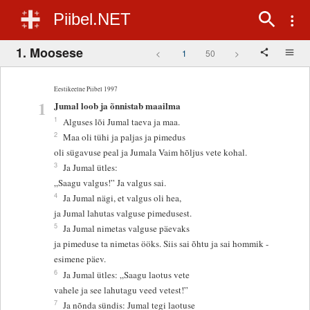
Piibel.NET
1. Moosese
<
1
50
>
Eestikeelne Piibel 1997
1
Jumal loob ja õnnistab maailma
1
Alguses lõi Jumal taeva ja maa.
2
Maa oli tühi ja paljas ja pimedus
oli sügavuse peal ja Jumala Vaim hõljus vete kohal.
3
Ja Jumal ütles:
„Saagu valgus!” Ja valgus sai.
4
Ja Jumal nägi, et valgus oli hea,
ja Jumal lahutas valguse pimedusest.
5
Ja Jumal nimetas valguse päevaks
ja pimeduse ta nimetas ööks. Siis sai õhtu ja sai hommik -
esimene päev.
6
Ja Jumal ütles: „Saagu laotus vete
vahele ja see lahutagu veed vetest!”
7
Ja nõnda sündis: Jumal tegi laotuse