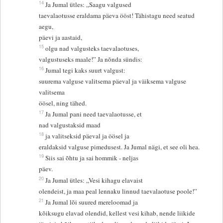
14
Ja Jumal ütles: „Saagu valgused
taevalaotusse eraldama päeva ööst! Tähistagu need seatud
aegu,
päevi ja aastaid,
15
olgu nad valgusteks taevalaotuses,
valgustuseks maale!” Ja nõnda sündis:
16
Jumal tegi kaks suurt valgust:
suurema valguse valitsema päeval ja väiksema valguse
valitsema
öösel, ning tähed.
17
Ja Jumal pani need taevalaotusse, et
nad valgustaksid maad
18
ja valitseksid päeval ja öösel ja
eraldaksid valguse pimedusest. Ja Jumal nägi, et see oli hea.
19
Siis sai õhtu ja sai hommik - neljas
päev.
20
Ja Jumal ütles: „Vesi kihagu elavaist
olendeist, ja maa peal lennaku linnud taevalaotuse poole!”
21
Ja Jumal lõi suured mereloomad ja
kõiksugu elavad olendid, kellest vesi kihab, nende liikide