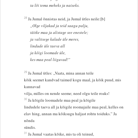
ta lõi tema meheks ja naiseks.
28
Ja Jumal õnnistas neid, ja Jumal ütles neile:[b]
„Olge viljakad ja teid saagu palju,
täitke maa ja alistage see enestele;
ja valitsege kalade üle meres,
lindude üle taeva all
ja kõigi loomade üle,
kes maa peal liiguvad!”
29
Ja Jumal ütles: „Vaata, mina annan teile
kõik seemet kandvad taimed kogu maal, ja kõik puud, mis
kannavad
vilja, milles on nende seeme; need olgu teile roaks!
30
Ja kõigile loomadele maa peal ja kõigile
lindudele taeva all ja kõigile roomajaile maa peal, kelles on
elav hing, annan ma kõiksugu haljast rohtu toiduks.” Ja
nõnda
sündis.
31
Ja Jumal vaatas kõike, mis ta oli teinud,