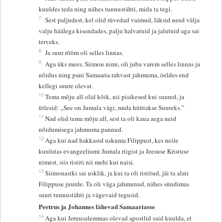
kuuldes teda ning nähes tunnustähti, mida ta tegi.
7
Sest paljudest, kel olid rüvedad vaimud, läksid need välja
valju häälega kisendades, palju halvatuid ja jalutuid aga sai
terveks.
8
Ja suur rõõm oli selles linnas.
9
Aga üks mees, Siimon nimi, oli juba varem selles linnas ja
nõidus ning pani Samaaria rahvast jahmuma, öeldes end
kellegi suure olevat.
10
Tema mõju all olid kõik, nii pisikesed kui suured, ja
ütlesid: „See on Jumala vägi, mida hüütakse Suureks.”
11
Nad olid tema mõju all, sest ta oli kaua aega neid
nõidumisega jahmuma pannud.
12
Aga kui nad hakkasid uskuma Filippust, kes neile
kuulutas evangeeliumi Jumala riigist ja Jeesuse Kristuse
nimest, siis ristiti nii mehi kui naisi.
13
Siimonastki sai usklik, ja kui ta oli ristitud, jäi ta alati
Filippuse juurde. Ta oli väga jahmunud, nähes sündimas
suuri tunnustähti ja vägevaid tegusid.
Peetrus ja Johannes lähevad Samaariasse
14
Aga kui Jeruusalemmas olevad apostlid said kuulda, et