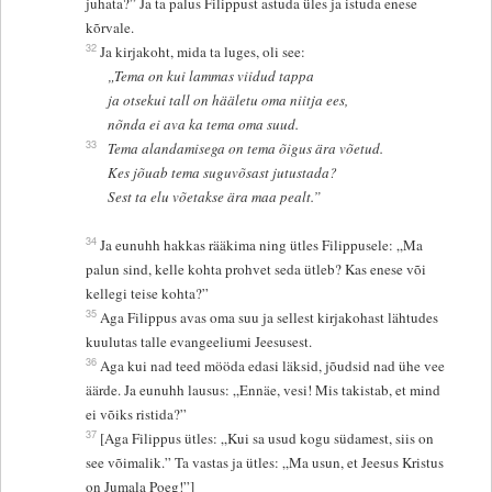
juhata?” Ja ta palus Filippust astuda üles ja istuda enese
kõrvale.
32
Ja kirjakoht, mida ta luges, oli see:
„Tema on kui lammas viidud tappa
ja otsekui tall on hääletu oma niitja ees,
nõnda ei ava ka tema oma suud.
33
Tema alandamisega on tema õigus ära võetud.
Kes jõuab tema suguvõsast jutustada?
Sest ta elu võetakse ära maa pealt.”
34
Ja eunuhh hakkas rääkima ning ütles Filippusele: „Ma
palun sind, kelle kohta prohvet seda ütleb? Kas enese või
kellegi teise kohta?”
35
Aga Filippus avas oma suu ja sellest kirjakohast lähtudes
kuulutas talle evangeeliumi Jeesusest.
36
Aga kui nad teed mööda edasi läksid, jõudsid nad ühe vee
äärde. Ja eunuhh lausus: „Ennäe, vesi! Mis takistab, et mind
ei võiks ristida?”
37
[Aga Filippus ütles: „Kui sa usud kogu südamest, siis on
see võimalik.” Ta vastas ja ütles: „Ma usun, et Jeesus Kristus
on Jumala Poeg!”]