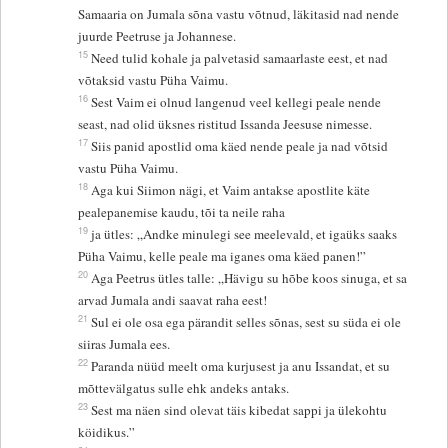
Samaaria on Jumala sõna vastu võtnud, läkitasid nad nende
juurde Peetruse ja Johannese.
15
Need tulid kohale ja palvetasid samaarlaste eest, et nad
võtaksid vastu Püha Vaimu.
16
Sest Vaim ei olnud langenud veel kellegi peale nende
seast, nad olid üksnes ristitud Issanda Jeesuse nimesse.
17
Siis panid apostlid oma käed nende peale ja nad võtsid
vastu Püha Vaimu.
18
Aga kui Siimon nägi, et Vaim antakse apostlite käte
pealepanemise kaudu, tõi ta neile raha
19
ja ütles: „Andke minulegi see meelevald, et igaüks saaks
Püha Vaimu, kelle peale ma iganes oma käed panen!”
20
Aga Peetrus ütles talle: „Hävigu su hõbe koos sinuga, et sa
arvad Jumala andi saavat raha eest!
21
Sul ei ole osa ega pärandit selles sõnas, sest su süda ei ole
siiras Jumala ees.
22
Paranda nüüd meelt oma kurjusest ja anu Issandat, et su
mõttevälgatus sulle ehk andeks antaks.
23
Sest ma näen sind olevat täis kibedat sappi ja ülekohtu
köidikus.”