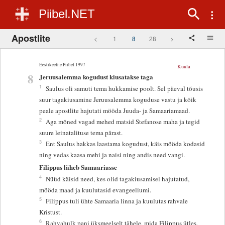
Piibel.NET
Apostlite
<
1
8
28
>
Eestikeelne Piibel 1997
Kuula
8
Jeruusalemma kogudust kiusatakse taga
1
Saulus oli samuti tema hukkamise poolt. Sel päeval tõusis
suur tagakiusamine Jeruusalemma koguduse vastu ja kõik
peale apostlite hajutati mööda Juuda- ja Samaariamaad.
2
Aga mõned vagad mehed matsid Stefanose maha ja tegid
suure leinatalituse tema pärast.
3
Ent Saulus hakkas laastama kogudust, käis mööda kodasid
ning vedas kaasa mehi ja naisi ning andis need vangi.
Filippus läheb Samaariasse
4
Nüüd käisid need, kes olid tagakiusamisel hajutatud,
mööda maad ja kuulutasid evangeeliumi.
5
Filippus tuli ühte Samaaria linna ja kuulutas rahvale
Kristust.
6
Rahvahulk pani üksmeelselt tähele, mida Filippus ütles,