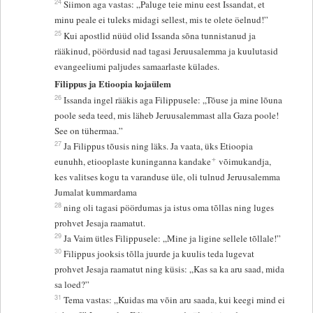
24
Siimon aga vastas: „Paluge teie minu eest Issandat, et
minu peale ei tuleks midagi sellest, mis te olete öelnud!”
25
Kui apostlid nüüd olid Issanda sõna tunnistanud ja
rääkinud, pöördusid nad tagasi Jeruusalemma ja kuulutasid
evangeeliumi paljudes samaarlaste külades.
Filippus ja Etioopia kojaülem
26
Issanda ingel rääkis aga Filippusele: „Tõuse ja mine lõuna
poole seda teed, mis läheb Jeruusalemmast alla Gaza poole!
See on tühermaa.”
27
Ja Filippus tõusis ning läks. Ja vaata, üks Etioopia
+
eunuhh, etiooplaste kuninganna kandake
võimukandja,
kes valitses kogu ta varanduse üle, oli tulnud Jeruusalemma
Jumalat kummardama
28
ning oli tagasi pöördumas ja istus oma tõllas ning luges
prohvet Jesaja raamatut.
29
Ja Vaim ütles Filippusele: „Mine ja ligine sellele tõllale!”
30
Filippus jooksis tõlla juurde ja kuulis teda lugevat
prohvet Jesaja raamatut ning küsis: „Kas sa ka aru saad, mida
sa loed?”
31
Tema vastas: „Kuidas ma võin aru saada, kui keegi mind ei